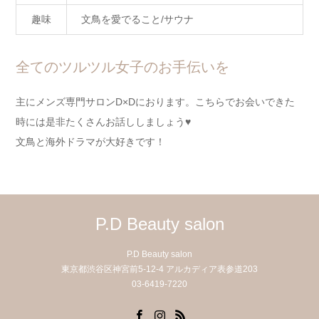
趣味
文鳥を愛でること/サウナ
全てのツルツル女子のお手伝いを
主にメンズ専門サロンD×Dにおります。こちらでお会いできた
時には是非たくさんお話ししましょう♥
文鳥と海外ドラマが大好きです！
P.D Beauty salon
P.D Beauty salon
東京都渋谷区神宮前5-12-4 アルカディア表参道203
03-6419-7220
Facebook
Instagram
RSS