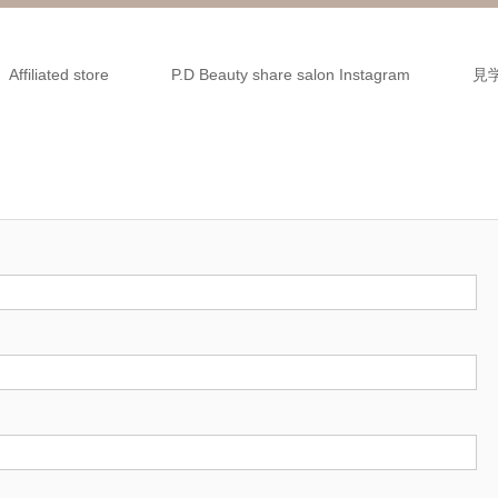
Affiliated store
P.D Beauty share salon Instagram
見