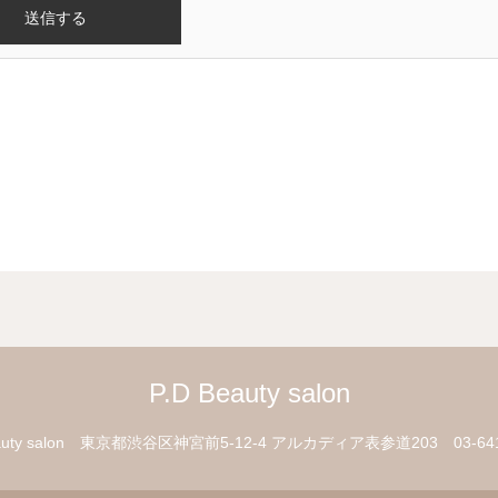
P.D Beauty salon
uty salon
東京都渋谷区神宮前5-12-4 アルカディア表参道203
03-64