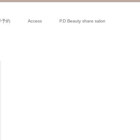
学予約
Access
P.D Beauty share salon