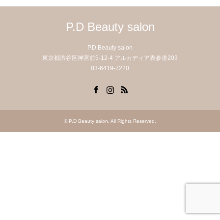
P.D Beauty salon
P.D Beauty salon
東京都渋谷区神宮前5-12-4 アルカディア表参道203
03-6419-7220
Facebook
Instagram
RSS
©
P.D Beauty salon
. All Rights Reserved.