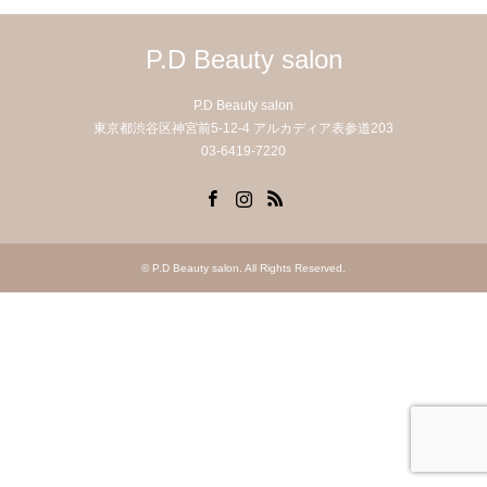
P.D Beauty salon
P.D Beauty salon
東京都渋谷区神宮前5-12-4 アルカディア表参道203
03-6419-7220
Facebook
Instagram
RSS
©
P.D Beauty salon
. All Rights Reserved.