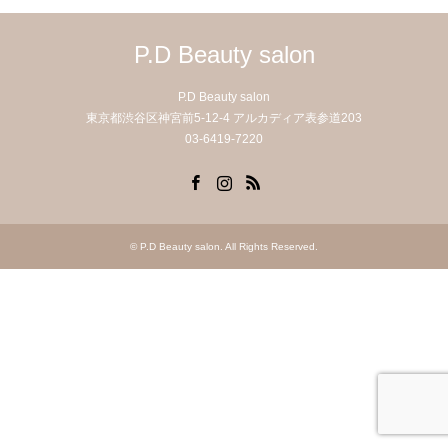
P.D Beauty salon
P.D Beauty salon
東京都渋谷区神宮前5-12-4 アルカディア表参道203
03-6419-7220
Facebook
Instagram
RSS
©
P.D Beauty salon
. All Rights Reserved.