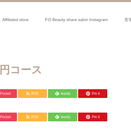
Affiliated store
P.D Beauty share salon Instagram
見
0円コース
Pocket
RSS
feedly
Pin it
Pocket
RSS
feedly
Pin it