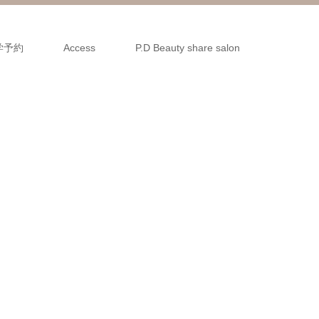
学予約
Access
P.D Beauty share salon