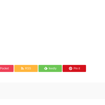
Pocket
RSS
feedly
Pin it