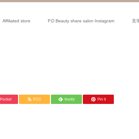
Affiliated store
P.D Beauty share salon Instagram
見
Pocket
RSS
feedly
Pin it