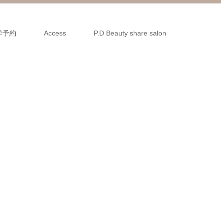
学予約
Access
P.D Beauty share salon